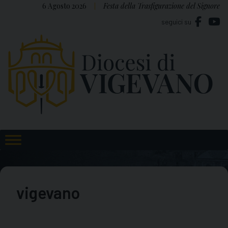
Skip
6 Agosto 2026
Festa della Trasfigurazione del Signore
to
seguici su
content
vigevano