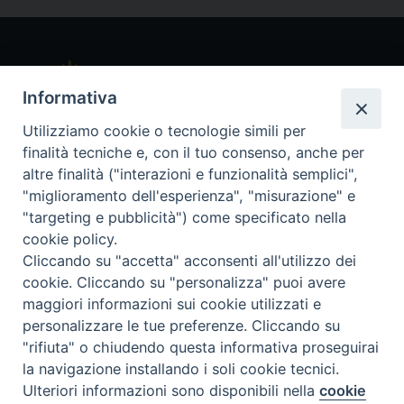
Informativa
Utilizziamo cookie o tecnologie simili per
finalità tecniche e, con il tuo consenso, anche per
altre finalità ("interazioni e funzionalità semplici",
Piazza Sant'Ambrogio, 14 - 27029 Vigevano PV
"miglioramento dell'esperienza", "misurazione" e
Tel. 0381 78053
"targeting e pubblicità") come specificato nella
Fax 0381 696767
cookie policy.
curia@diocesivigevano.it
Cliccando su "accetta" acconsenti all'utilizzo dei
cookie. Cliccando su "personalizza" puoi avere
maggiori informazioni sui cookie utilizzati e
personalizzare le tue preferenze. Cliccando su
seguici su
"rifiuta" o chiudendo questa informativa proseguirai
Riproduzione dei contenuti solo con permesso. Tutti i diritti
la navigazione installando i soli cookie tecnici.
Preferenze Cookie
sono riservati. - Informativa sulla Privacy - Note Legali -
Ulteriori informazioni sono disponibili nella
cookie