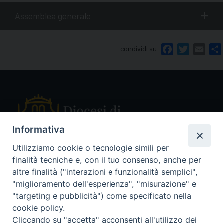
Assemblea generale
condividi su
Facebook
Twitter
Emai
Informativa
Utilizziamo cookie o tecnologie simili per
finalità tecniche e, con il tuo consenso, anche per
Piazza Sant'Ambrogio, 14 - 27029 Vigevano PV
altre finalità ("interazioni e funzionalità semplici",
Tel. 0381 78053
"miglioramento dell'esperienza", "misurazione" e
Fax 0381 696767
"targeting e pubblicità") come specificato nella
curia@diocesivigevano.it
cookie policy.
Cliccando su "accetta" acconsenti all'utilizzo dei