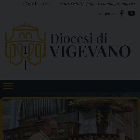
Skip
7 Agosto 2026
Santi Sisto II, papa, e compagni, martiri
to
seguici su
content