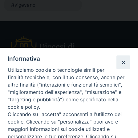
vigevano
Informativa
Utilizziamo cookie o tecnologie simili per
finalità tecniche e, con il tuo consenso, anche per
Piazza Sant'Ambrogio, 14 - 27029 Vigevano PV
altre finalità ("interazioni e funzionalità semplici",
Tel. 0381 78053
"miglioramento dell'esperienza", "misurazione" e
Fax 0381 696767
"targeting e pubblicità") come specificato nella
curia@diocesivigevano.it
cookie policy.
Cliccando su "accetta" acconsenti all'utilizzo dei
cookie. Cliccando su "personalizza" puoi avere
seguici su
maggiori informazioni sui cookie utilizzati e
personalizzare le tue preferenze. Cliccando su