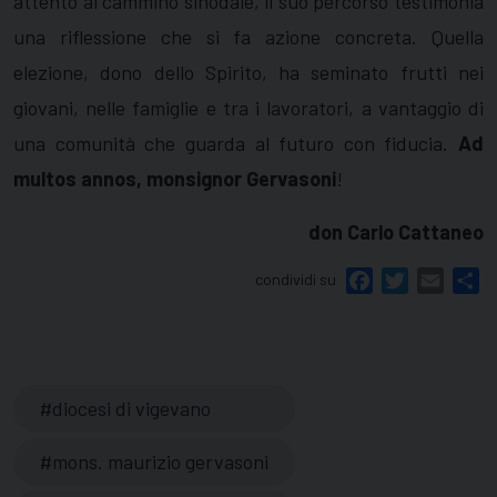
attento al cammino sinodale, il suo percorso testimonia
una riflessione che si fa azione concreta. Quella
elezione, dono dello Spirito, ha seminato frutti nei
giovani, nelle famiglie e tra i lavoratori, a vantaggio di
una comunità che guarda al futuro con fiducia.
Ad
multos annos, monsignor Gervasoni
!
don Carlo Cattaneo
condividi su
Facebook
Twitter
Email
Sh
diocesi di vigevano
mons. maurizio gervasoni