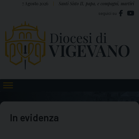
Skip
7 Agosto 2026
Santi Sisto II, papa, e compagni, martiri
to
seguici su
content
In evidenza