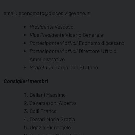
email:
economato@diocesivigevano.it
Presidente
Vescovo
Vice Presidente
Vicario Generale
Partecipante vi officii
Economo diocesano
Partecipante vi officii
Direttore Ufficio
Amministrativo
Segretario
Targa Don Stefano
Consiglieri membri
Bellani Massimo
Cavarsaschi Alberto
Colli Franco
Ferrari Maria Grazia
Ugazio Pierangelo