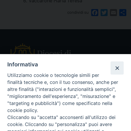
Vaccarone Maria Teresa
condividi su
Facebook
Twitter
Email
Sh
Informativa
Utilizziamo cookie o tecnologie simili per
finalità tecniche e, con il tuo consenso, anche per
Piazza Sant'Ambrogio, 14 - 27029 Vigevano PV
altre finalità ("interazioni e funzionalità semplici",
Tel. 0381 78053
"miglioramento dell'esperienza", "misurazione" e
Fax 0381 696767
"targeting e pubblicità") come specificato nella
curia@diocesivigevano.it
cookie policy.
Cliccando su "accetta" acconsenti all'utilizzo dei
cookie. Cliccando su "personalizza" puoi avere
seguici su