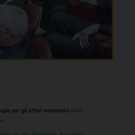
glio per gli affari economici
eletti
na.
ricevuto dal Presidente Mattarella