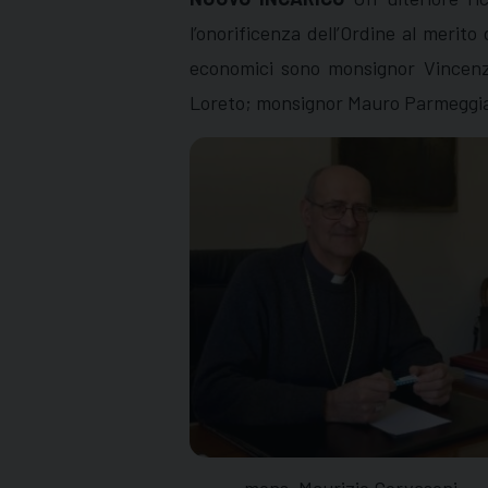
l’onorificenza dell’Ordine al merito 
economici sono monsignor Vincenzo
Loreto; monsignor Mauro Parmeggiani
mons. Maurizio Gervasoni