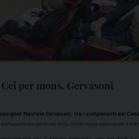
a Cei per mons. Gervasoni
onsignor Maurizio Gervasoni, tra i componenti del Consi
dall’assemblea generale della Conferenza episcopale italia
conoscimento per il prelato lombardo, che nel 2025 ha 