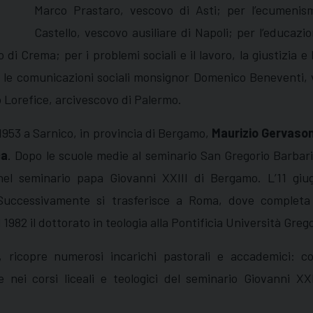
Marco Prastaro, vescovo di Asti; per l’ecumenis
Castello, vescovo ausiliare di Napoli; per l’educazio
di Crema; per i problemi sociali e il lavoro, la giustizia
 e le comunicazioni sociali monsignor Domenico Beneventi,
 Lorefice, arcivescovo di Palermo.
1953 a Sarnico, in provincia di Bergamo,
Maurizio Gervason
ca
. Dopo le scuole medie al seminario San Gregorio Barbari
ici nel seminario papa Giovanni XXIII di Bergamo. L’11 g
Successivamente si trasferisce a Roma, dove completa 
82 il dottorato in teologia alla Pontificia Università Greg
 ricopre numerosi incarichi pastorali e accademici: co
 nei corsi liceali e teologici del seminario Giovanni XX