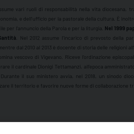
sume vari ruoli di responsabilità nella vita diocesana, tra
economia, e dell’ufficio per la pastorale della cultura. È inol
le per l’annuncio della Parola e per la liturgia.
Nel 1999 pap
Santità
. Nel 2012 assume l’incarico di prevosto della par
entre dal 2010 al 2013 è docente di storia delle religioni all
omina vescovo di Vigevano. Riceve l’ordinazione episcopal
rare il cardinale Dionigi Tettamanzi, all’epoca amministrato
e. Durante il suo ministero avvia, nel 2018, un sinodo dio
zzare il territorio e favorire nuove forme di collaborazione t