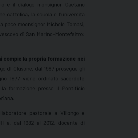
mo e il dialogo monsignor Gaetano
ne cattolica, la scuola e l’università
 e la pace moonsignor Michele Tomasi,
 vescovo di San Marino-Montefeltro;
i compie la propria formazione nei
go di Clusone, dal 1967 prosegue gli
iugno 1977 viene ordinato sacerdote
la formazione presso il Pontificio
oriana.
llaboratore pastorale a Villongo e
III e, dal 1982 al 2012, docente di