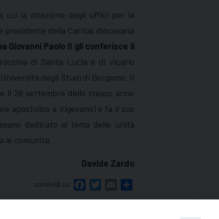
 cui la direzione degli uffici per la
tre presidente della Caritas diocesana
a Giovanni Paolo II gli conferisce il
rocchia di Santa Lucia e di vicario
’Università degli Studi di Bergamo. Il
e il 28 settembre dello stesso anno
re apostolico a Vigevano) e fa il suo
cesano dedicato al tema delle unità
ra le comunità.
Davide Zardo
condividi su
Facebook
Twitter
Email
Share