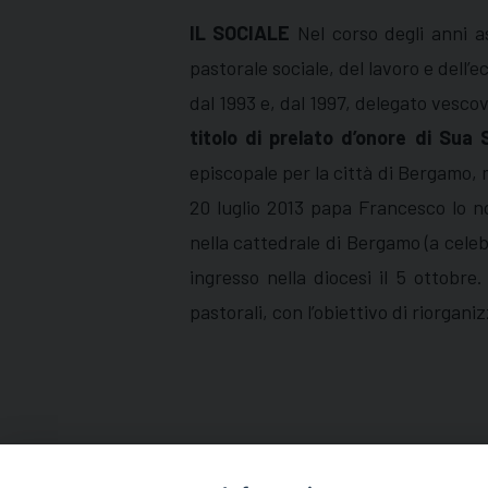
IL SOCIALE
Nel corso degli anni as
pastorale sociale, del lavoro e dell’
dal 1993 e, dal 1997, delegato vescovi
titolo di prelato d’onore di Sua 
episcopale per la città di Bergamo, m
20 luglio 2013 papa Francesco lo n
nella cattedrale di Bergamo (a celeb
ingresso nella diocesi il 5 ottobr
pastorali, con l’obiettivo di riorgani