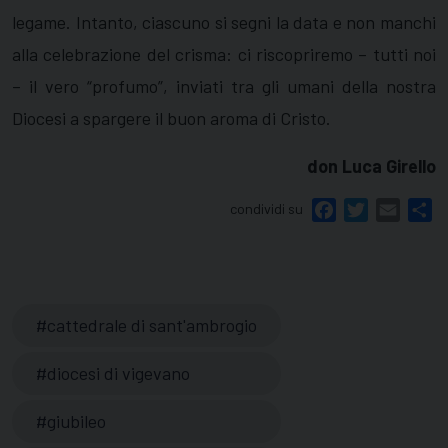
legame. Intanto, ciascuno si segni la data e non manchi
alla celebrazione del crisma: ci riscopriremo – tutti noi
– il vero “profumo”, inviati tra gli umani della nostra
Diocesi a spargere il buon aroma di Cristo.
don Luca Girello
condividi su
Facebook
Twitter
Email
Sh
cattedrale di sant'ambrogio
diocesi di vigevano
giubileo