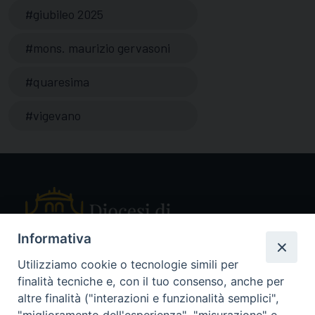
giubileo 2025
mons. maurizio gervasoni
quaresima
vigevano
Informativa
Utilizziamo cookie o tecnologie simili per
finalità tecniche e, con il tuo consenso, anche per
Piazza Sant'Ambrogio, 14 - 27029 Vigevano PV
altre finalità ("interazioni e funzionalità semplici",
Tel. 0381 78053