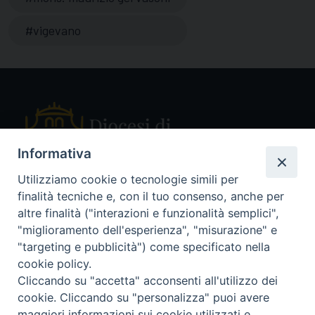
vigevano
Informativa
Utilizziamo cookie o tecnologie simili per
finalità tecniche e, con il tuo consenso, anche per
Piazza Sant'Ambrogio, 14 - 27029 Vigevano PV
altre finalità ("interazioni e funzionalità semplici",
Tel. 0381 78053
"miglioramento dell'esperienza", "misurazione" e
Fax 0381 696767
"targeting e pubblicità") come specificato nella
curia@diocesivigevano.it
cookie policy.
Cliccando su "accetta" acconsenti all'utilizzo dei
cookie. Cliccando su "personalizza" puoi avere
seguici su
maggiori informazioni sui cookie utilizzati e