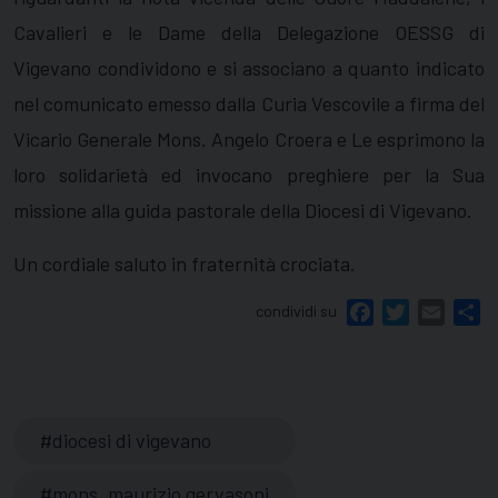
Cavalieri e le Dame della Delegazione OESSG di
Vigevano condividono e si associano a quanto indicato
nel comunicato emesso dalla Curia Vescovile a firma del
Vicario Generale Mons. Angelo Croera e Le esprimono la
loro solidarietà ed invocano preghiere per la Sua
missione alla guida pastorale della Diocesi di Vigevano.
Un cordiale saluto in fraternità crociata.
condividi su
Facebook
Twitter
Email
Sh
diocesi di vigevano
mons. maurizio gervasoni