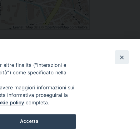
Leaflet
| Map data ©
OpenStreetMap
contributors
condividi su
Facebook
Twitter
Email
Share
altre finalità ("interazioni e
cità") come specificato nella
 avere maggiori informazioni sui
sta informativa proseguirai la
seguici su
kie policy
completa.
Accetta
 - Note Legali - Cookie Policy
Preferenze Cookie