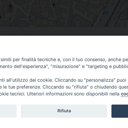
bardia, Italia
imili per finalità tecniche e, con il tuo consenso, anche per 
amento dell'esperienza", "misurazione" e "targeting e pubbli
i all'utilizzo dei cookie. Cliccando su "personalizza" puoi
re le tue preferenze. Cliccando su "rifiuta" o chiudendo que
Piazza Sant'Ambrogio, 14 - 27029 Vigevano PV
okie tecnici. Ulteriori informazioni sono disponibili nella
coo
Tel. 0381 78053
Fax 0381 696767
curia@diocesivigevano.it
Rifiuta
lo con permesso. Tutti i diritti sono riservati. - Informativa sulla Privacy