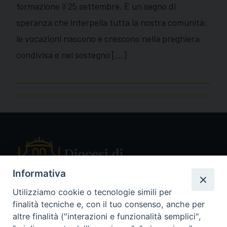
formazione il 25 settembre. È un segno di
speranza che interpella tutta la nostra comunità:
le vocazioni nascono e crescono nella preghiera
condivisa e nel sostegno […]
Informativa
Utilizziamo cookie o tecnologie simili per
finalità tecniche e, con il tuo consenso, anche per
Piazza Sant'Ambrogio, 14 - 27029 Vigevano PV
altre finalità ("interazioni e funzionalità semplici",
Tel. 0381 78053