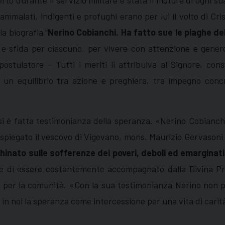
o durante il servizio militare è stata il motore di ogni sua
 ammalati, indigenti e profughi erano per lui il volto di Cr
a biografia “
Nerino Cobianchi. Ha fatto sue le piaghe d
e sfida per ciascuno, per vivere con attenzione e genero
ostulatore – Tutti i meriti li attribuiva al Signore, con
a un equilibrio tra azione e preghiera, tra impegno con
si è fatta testimonianza della speranza. «Nerino Cobianchi
 spiegato il vescovo di Vigevano, mons. Maurizio Gervasoni 
 chinato sulle sofferenze dei poveri, deboli ed emargina
e di essere costantemente accompagnato dalla Divina Pr
e per la comunità. «Con la sua testimonianza Nerino non p
n noi la speranza come intercessione per una vita di carit