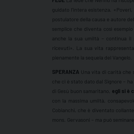
FEDE
La fede che Nerino ha riscopert
guidato l’intera esistenza. «Poveri,
postulatore della causa e autore dell
semplice che diventa così esempio 
anche la sua umiltà – continua il p
ricevuti». La sua vita rappresent
pienamente la sequela del Vangelo.
SPERANZA
Una vita di carità che 
che ci è stato dato dal Signore – ha
di Gesù buon samaritano,
egli si è
con la massima umiltà, consapevol
Cobianchi, che è diventato collant
mons. Gervasoni – ma può seminare i