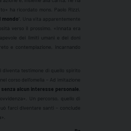
 azione e, insieme alla carità, ne ha
isto» ha ricordato mons. Paolo Rizzi,
el mondo
”. Una vita apparentemente
sità verso il prossimo. «Innata era
sapevole dei limiti umani e dei doni
creto e contemplazione, incarnando
 diventa testimone di quello spirito
nel corso dell’omelia – Ad imitazione
ti senza alcun interesse personale
,
ovvidenza». Un percorso, quello di
uò farci diventare santi – conclude
à».