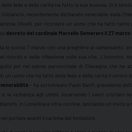
della fede e della carità ha fatto la sua bussola. Si è tenu
o Cobianchi, recentemente dichiarato venerabile dalla Chies
Pianzola Olivelli, per ricordare un uomo che ha fatto tanto 
del
decreto del cardinale Marcello Semeraro il 27 marzo 
rta lo scorso 7 marzo con una preghiera al camposanto, pro
l ricordo e nella riflessione sulla sua vita. L’incontro, 
guito poi nel salone parrocchiale di Cilavegna che ha acc
di un uomo che ha fatto della fede e della carità il centro d
venerabilità
– ha sottolineato Paolo Banfi, presidente dell’
ne e la vicinanza agli ultimi, incarnando i valori cristiani 
anchi, in Lomellina e oltre confine, lanciando un invito a 
nel portare avanti il carisma del fondatore.