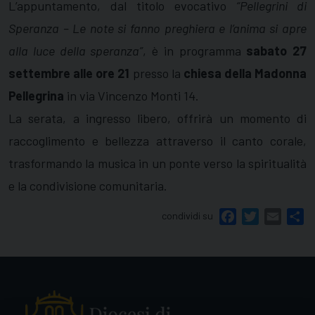
L’appuntamento, dal titolo evocativo
“Pellegrini di
Speranza – Le note si fanno preghiera e l’anima si apre
alla luce della speranza”
, è in programma
sabato 27
settembre alle ore 21
presso la
chiesa della Madonna
Pellegrina
in via Vincenzo Monti 14.
La serata, a ingresso libero, offrirà un momento di
raccoglimento e bellezza attraverso il canto corale,
trasformando la musica in un ponte verso la spiritualità
e la condivisione comunitaria.
condividi su
Facebook
Twitter
Email
Sh