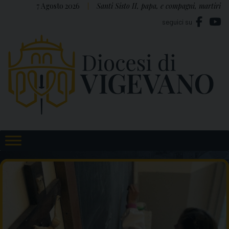
Skip
7 Agosto 2026
Santi Sisto II, papa, e compagni, martiri
to
seguici su
content