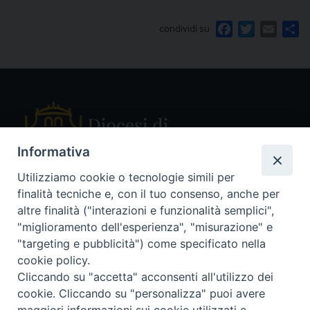
condividi su
Facebook
Twitter
Email
Sh
Informativa
Utilizziamo cookie o tecnologie simili per
finalità tecniche e, con il tuo consenso, anche per
Piazza Sant'Ambrogio, 14 - 27029 Vigevano PV
altre finalità ("interazioni e funzionalità semplici",
Tel. 0381 78053
"miglioramento dell'esperienza", "misurazione" e
Fax 0381 696767
"targeting e pubblicità") come specificato nella
curia@diocesivigevano.it
cookie policy.
Cliccando su "accetta" acconsenti all'utilizzo dei
cookie. Cliccando su "personalizza" puoi avere
seguici su