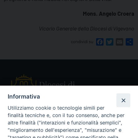
Mons. Angelo Croera
Vicario Generale della Diocesi di Vigevano
condividi su
Facebook
Twitter
Email
Sh
Informativa
Utilizziamo cookie o tecnologie simili per
finalità tecniche e, con il tuo consenso, anche per
Piazza Sant'Ambrogio, 14 - 27029 Vigevano PV
altre finalità ("interazioni e funzionalità semplici",
Tel. 0381 78053
"miglioramento dell'esperienza", "misurazione" e
Fax 0381 696767
"targeting e pubblicità") come specificato nella