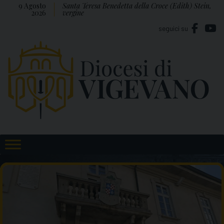
Skip
9 Agosto
Santa Teresa Benedetta della Croce (Edith) Stein,
2026
vergine
to
seguici su
content