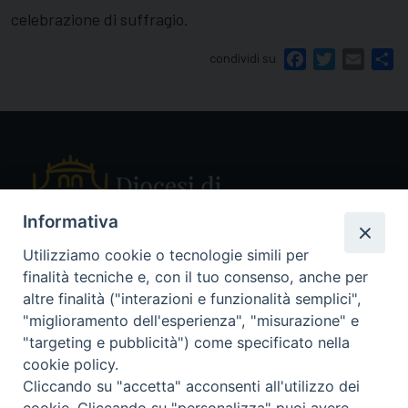
celebrazione di suffragio.
condividi su
Facebook
Twitter
Email
Sh
Informativa
Utilizziamo cookie o tecnologie simili per
finalità tecniche e, con il tuo consenso, anche per
Piazza Sant'Ambrogio, 14 - 27029 Vigevano PV
altre finalità ("interazioni e funzionalità semplici",
Tel. 0381 78053
"miglioramento dell'esperienza", "misurazione" e
Fax 0381 696767
"targeting e pubblicità") come specificato nella
curia@diocesivigevano.it
cookie policy.
Cliccando su "accetta" acconsenti all'utilizzo dei