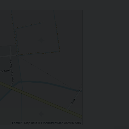
Leaflet
| Map data ©
OpenStreetMap
contributors