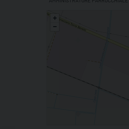
AMMINISTRATORE PARROCCHIALE
S. GIOVANNI BATTISTA (Ferrera Erbognone)
+
−