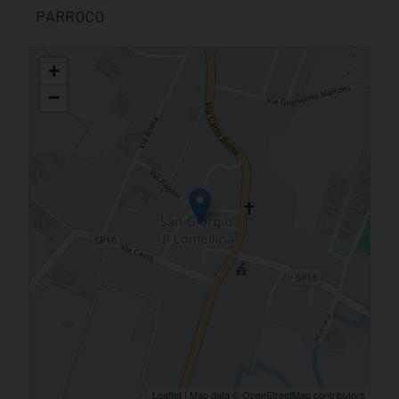
PARROCO
S. GIORGIO MARTIRE (San Giorgio Lom.)
+
−
Leaflet
| Map data ©
OpenStreetMap
contributors