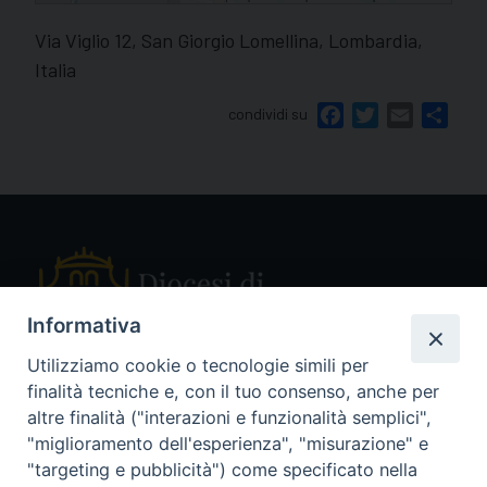
Via Viglio 12, San Giorgio Lomellina, Lombardia,
Italia
condividi su
Facebook
Twitter
Email
Shar
Informativa
Utilizziamo cookie o tecnologie simili per
finalità tecniche e, con il tuo consenso, anche per
Piazza Sant'Ambrogio, 14 - 27029 Vigevano PV
altre finalità ("interazioni e funzionalità semplici",
Tel. 0381 78053
"miglioramento dell'esperienza", "misurazione" e
Fax 0381 696767
"targeting e pubblicità") come specificato nella
curia@diocesivigevano.it