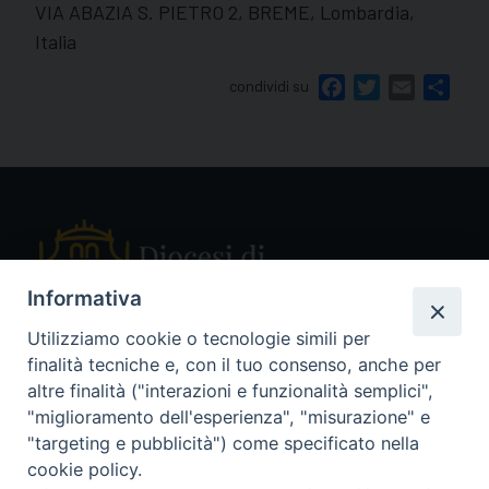
VIA ABAZIA S. PIETRO 2, BREME, Lombardia,
Italia
condividi su
Facebook
Twitter
Email
Shar
Informativa
Utilizziamo cookie o tecnologie simili per
finalità tecniche e, con il tuo consenso, anche per
Piazza Sant'Ambrogio, 14 - 27029 Vigevano PV
altre finalità ("interazioni e funzionalità semplici",
Tel. 0381 78053
"miglioramento dell'esperienza", "misurazione" e
Fax 0381 696767
"targeting e pubblicità") come specificato nella
curia@diocesivigevano.it
cookie policy.