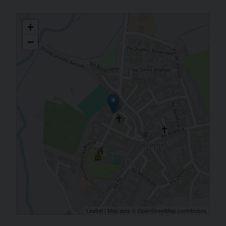
MARIA ASSUNTA (Breme)
+
−
Leaflet
| Map data ©
OpenStreetMap
contributors